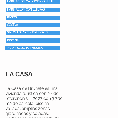
HABITACIÓN MATRIMONIO SUITE
HABITACIÓN CON LITERAS
BAÑOS
COCINA
SALAS ESTAR Y COMEDORES
PISCINA
PARA ESCUCHAR MÚSICA
LA CASA
La Casa de Brunete
es una
vivienda turística con Nº d
e
referencia VT-2077 con 3.700
m2 de parcela, piscina
vallada, amplias zonas
ajardinadas y soladas,