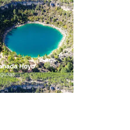
añada Hoyo
agunas