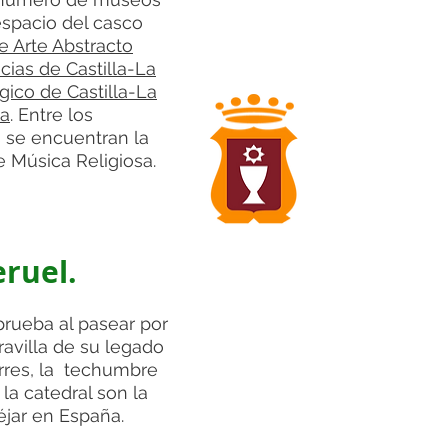
espacio del casco
 Arte Abstracto
ias de Castilla-La
ico de Castilla-La
a
.​ Entre los
s se encuentran la
Música Religiosa.​
eruel.
rueba al pasear por
aravilla de su legado
orres, la techumbre
la catedral son la
éjar en España.