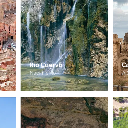
Río Cuervo
Ca
Nacimiento
A 