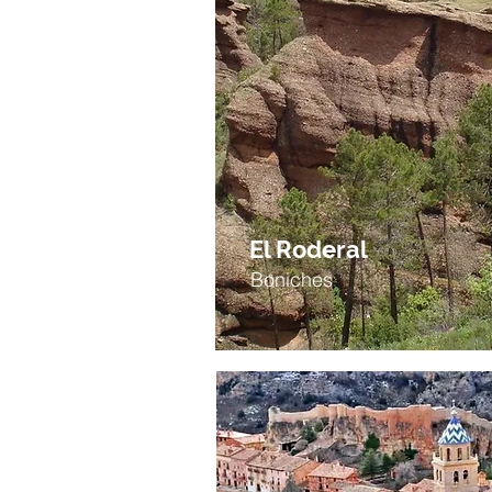
El Roderal
Boniches