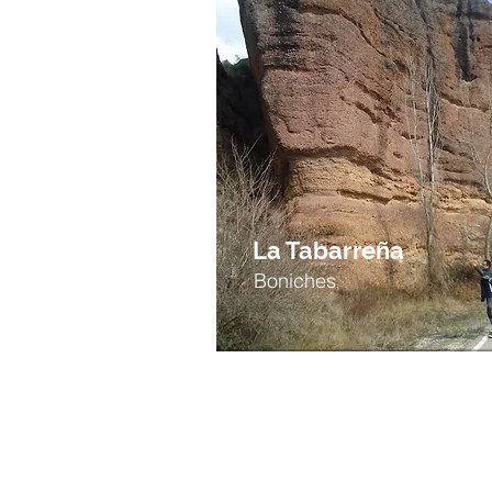
La Tabarreña
Boniches