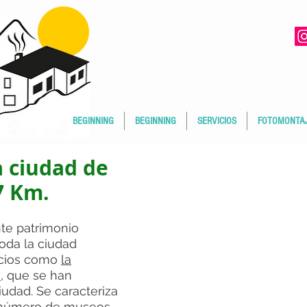
BEGINNING
BEGINNING
SERVICIOS
FOTOMONTA
a ciudad de
7 Km.
te patrimonio
toda la ciudad
icios como
la
s
, que se han
iudad.
Se caracteriza
 número de museos