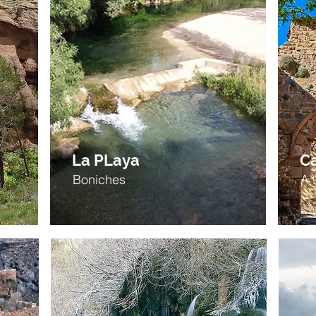
La PLaya
C
Boniches
A 