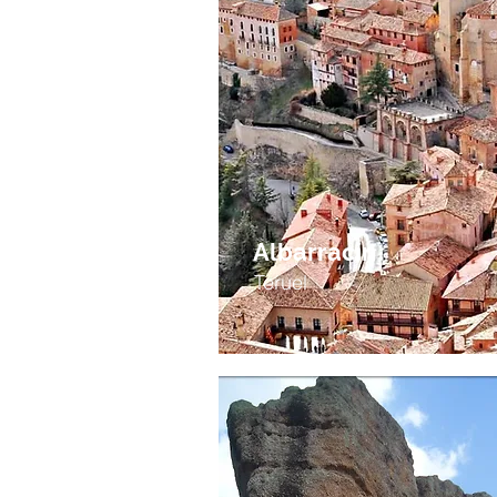
Albarracín
Teruel