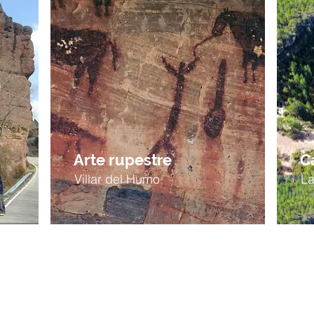
Arte rupestre
C
Villar del Humo
L