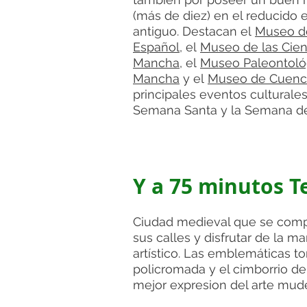
(más de diez) en el reducido 
antiguo. Destacan el
Museo de
Español
, el
Museo de las Cienc
Mancha
, el
Museo Paleontológ
Mancha
y el
Museo de Cuenc
principales eventos culturale
Semana Santa​ y la Semana de 
Y a 75 minutos T
Ciudad medieval que se comp
sus calles y disfrutar de la m
artístico. Las emblemáticas t
policromada y el cimborrio de 
mejor expresion del arte mud