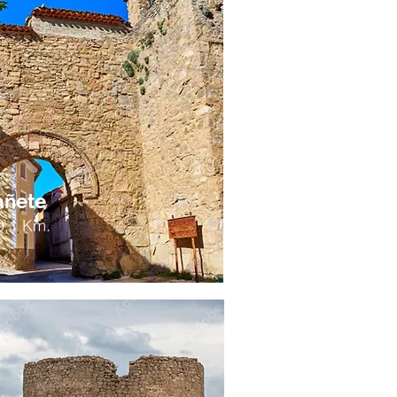
añete
9,1 Km.