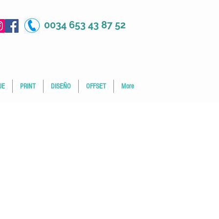
0034 653 43 87 52
JE
PRINT
DISEÑO
OFFSET
More