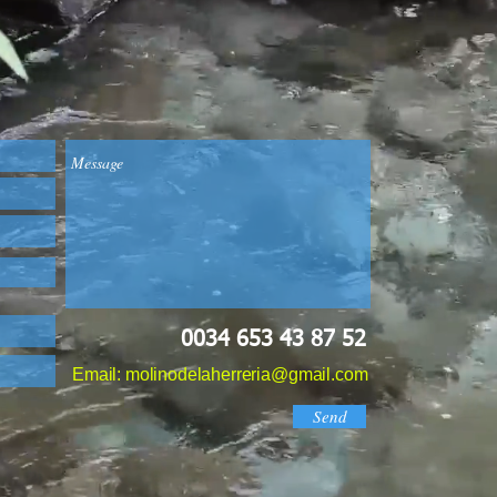
0034 653 43 87 52
Email: molinodelaherreria@gmail.com
Send