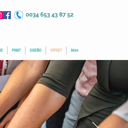
0034 653 43 87 52
JE
PRINT
DISEÑO
OFFSET
More