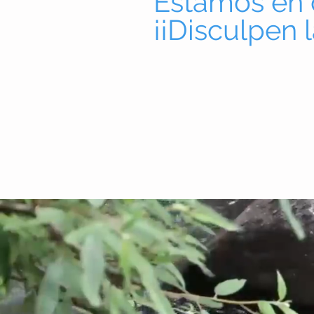
Es
tamos en 
¡¡Disculpen 